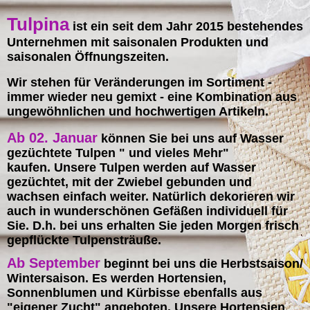
Tulpina
ist ein seit dem Jahr 2015 bestehendes
Unternehmen mit saisonalen Produkten und
saisonalen Öffnungszeiten.
Wir stehen für Veränderungen im Sortiment -
immer wieder neu gemixt - eine Kombination aus
ungewöhnlichen und hochwertigen Artikeln.
Ab 02. Januar
können Sie bei uns auf Wasser
gezüchtete Tulpen " und vieles Mehr"
kaufen.
Unsere Tulpen werden auf Wasser
gezüchtet,
mit der Zwiebel gebunden und
wachsen einfach weiter.
Natürlich dekorieren wir
auch in wunderschönen Gefäßen individuell für
Sie.
D.h. bei uns erhalten Sie jeden Morgen frisch
gepflückte Tulpensträuße.
Ab September
beginnt bei uns die Herbstsaison/
Wintersaison.
Es werden Hortensien,
Sonnenblumen und Kürbisse ebenfalls aus
"eigener Zucht" angeboten.
Unsere Hortensien